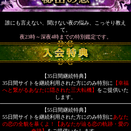
誰にも言えない、聞けない夜の悩み、こっそり教え
て。
夜23時～深夜4時までの特別鑑定です。
【35日間継続特典】
35日間サイトを継続利用された方にのみ特別に
【幸福
へと繋がるあなたに隠された三大転機】
をご提供いた
します。
【55日間継続特典】
55日間サイトを継続利用された方にのみ特別に
あなた
の恋の全貌を暴くよ！【あなたが辿る恋の軌跡・愛の
奇跡】
をご提供いたします。